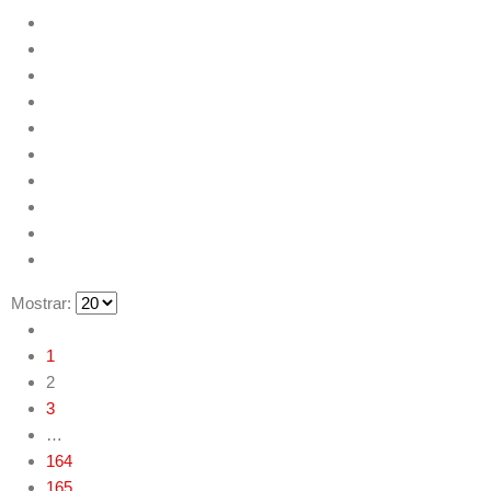
Mostrar:
1
2
3
…
164
165