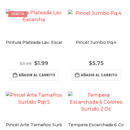
$39.95.
$29.9
OFERTA
Pintura Plateada Lav. Escarcha
Pincel Jumbo Pq.4
El
El
$
1.99
$
5.75
$
3.98
precio
precio
original
actual
AÑADIR AL CARRITO
AÑADIR AL CARRITO
era:
es:
$3.98.
$1.99.
e
ro Mediano Tembleque Folklore
Recordatorio Sombrero Mediano Tembleque F
Recordatorio 
Pincel Arte Tamaños Surtido Pqt.5
Tempera Escarchada 6 Color