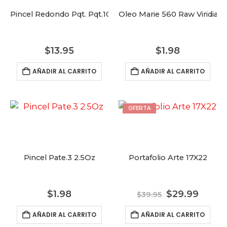
Pincel Redondo Pqt. Pqt.10 7¨
Oleo Marie 560 Raw Viridia 
$
13.95
$
1.98
AÑADIR AL CARRITO
AÑADIR AL CARRITO
OFERTA
Pincel Pate.3 2.5Oz
Portafolio Arte 17X22
El
El
$
1.98
$
29.99
$
39.95
precio
preci
original
actua
AÑADIR AL CARRITO
AÑADIR AL CARRITO
era:
es: