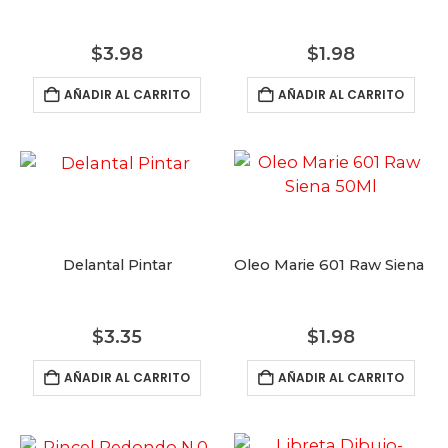
$
3.98
$
1.98
0
out of 5
0
out of 5
$
8.98
$
8.98
AÑADIR AL CARRITO
AÑADIR AL CARRITO
ro Mediano Folklore
Recordatorio Sombrero Mediano Folklore
Recordatorio 
0
out of 5
0
out of 5
$
4.98
$
4.98
mentos Tambor Picador Corto
Recordatorio Instrumentos Tambor Picador C
Recordatorio 
Delantal Pintar
Oleo Marie 601 Raw Siena 5
0
out of 5
0
out of 5
$
8.98
$
8.98
$
3.35
$
1.98
AÑADIR AL CARRITO
AÑADIR AL CARRITO