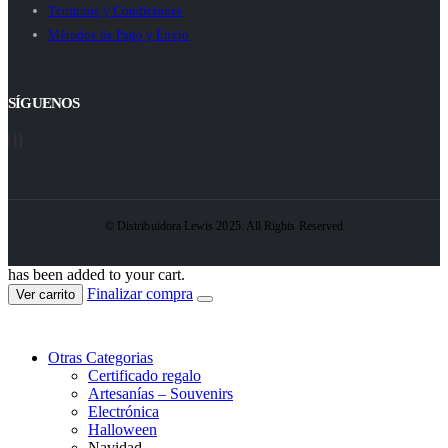
Términos y Condiciones
Métodos de Pago y Envío
SÍGUENOS
© Distribuidora Lewis 2025. All Rights Reserved
has been added to your cart.
Finalizar compra
Ver carrito
Otras Categorias
Certificado regalo
Artesanías – Souvenirs
Electrónica
Halloween
Navidad