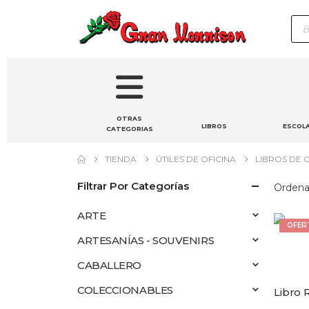
Bú
de
pro
OTRAS
LIBROS
ESCOL
CATEGORIAS
TIENDA
ÚTILES DE OFICINA
LIBROS DE 
Filtrar Por Categorías
Ordenar
ARTE
OFER
ARTESANÍAS - SOUVENIRS
CABALLERO
COLECCIONABLES