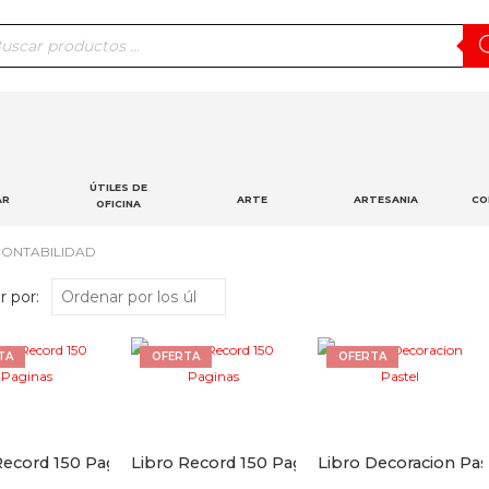
squeda
ductos
ÚTILES DE
AR
ARTE
ARTESANIA
CO
OFICINA
CONTABILIDAD
 por:
TA
OFERTA
OFERTA
Libro Record 150 Paginas
Libro Record 150 Paginas
Libro Decoracion Pas