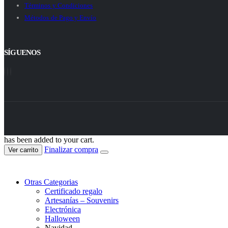
Términos y Condiciones
Métodos de Pago y Envío
SÍGUENOS
has been added to your cart.
Finalizar compra
Ver carrito
Otras Categorias
Certificado regalo
Artesanías – Souvenirs
Electrónica
Halloween
Navidad