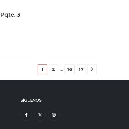
 Pqte. 3
…
1
2
16
17
SÍGUENOS