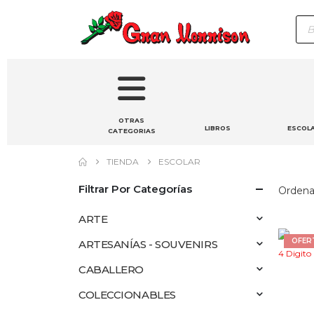
Bú
de
pro
OTRAS
LIBROS
ESCOL
CATEGORIAS
TIENDA
ESCOLAR
Filtrar Por Categorías
Ordenar
ARTE
OFER
ARTESANÍAS - SOUVENIRS
CABALLERO
COLECCIONABLES