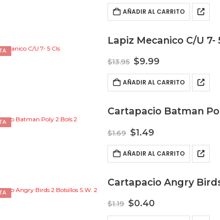
AÑADIR AL CARRITO
Lapiz Mecanico C/U 7- 
TA
El
El
$
9.99
$
13.95
precio
precio
original
actual
AÑADIR AL CARRITO
era:
es:
$13.95.
$9.99.
Cartapacio Batman Pol
TA
El
El
$
1.49
$
1.69
precio
precio
original
actual
AÑADIR AL CARRITO
era:
es:
$1.69.
$1.49.
Cartapacio Angry Birds 
TA
El
El
$
0.40
$
1.19
precio
precio