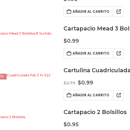
AÑADIR AL CARRITO
Cartapacio Mead 3 Bols
$
0.99
AÑADIR AL CARRITO
Cartulina Cuadriculada
TA
El
El
$
0.99
$
2.79
precio
precio
original
actual
AÑADIR AL CARRITO
era:
es:
$2.79.
$0.99.
Cartapacio 2 Bolsillos
$
0.95