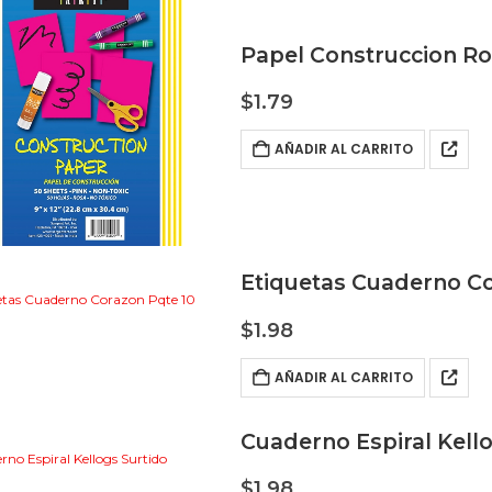
Papel Construccion R
$
1.79
AÑADIR AL CARRITO
Etiquetas Cuaderno Co
$
1.98
AÑADIR AL CARRITO
Cuaderno Espiral Kell
$
1.98