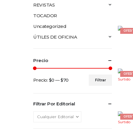
REVISTAS
TOCADOR
Uncategorized
OFER
ÚTILES DE OFICINA
Precio
OFER
Precio:
$0
—
$70
Filtrar
Precio
Precio
mínimo
máximo
Filtrar Por Editorial
OFER