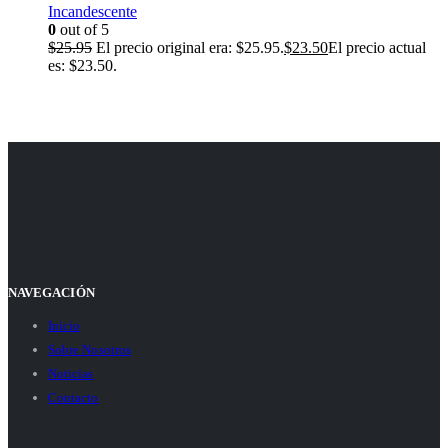
Incandescente
0
out of 5
$
25.95
El precio original era: $25.95.
$
23.50
El precio actual
es: $23.50.
NAVEGACIÓN
Inicio
Sobre Nosotros
Noticias
Contacto