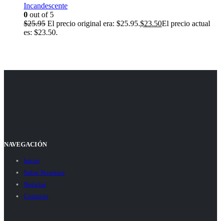
Incandescente
0
out of 5
$
25.95
El precio original era: $25.95.
$
23.50
El precio actual
es: $23.50.
NAVEGACIÓN
Inicio
Sobre Nosotros
Noticias
Contacto