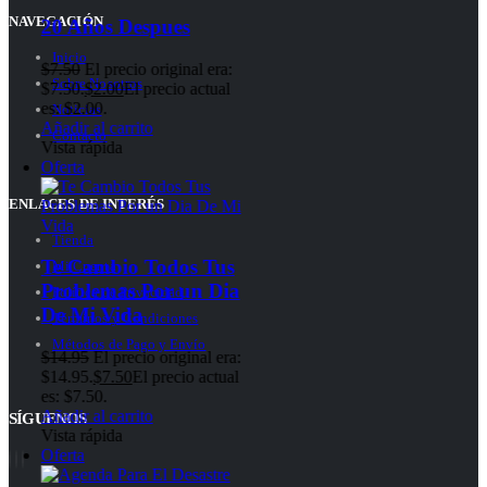
NAVEGACIÓN
Inicio
era:
Sobre Nosotros
ual
Noticias
Contacto
ENLACES DE INTERÉS
Tienda
Tus
Mi Cuenta
Dia
Política de Privacidad
Términos y Condiciones
Métodos de Pago y Envío
 era:
tual
SÍGUENOS