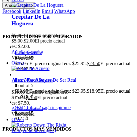
Añadir al carrito
Facebook
LinkedIn
Email
WhatsApp
era:
PRODUCTOS MEJOR VALORADOS
ual
Incandescente
0
out of 5
$
25.95
El precio original era: $25.95.
$
23.50
El precio actual
es: $23.50.
Esto Nunca Dejara De Ser Real
0
out of 5
$
23.95
El precio original era: $23.95.
$
18.95
El precio actual
 era:
es: $18.95.
tual
(+21) Libro 2 saga inspirame
0
out of 5
$
17.50
PRODUCTOS MÁS VENDIDOS