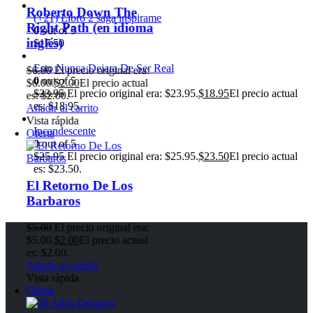
(+21) Libro 2 saga inspirame
oma
0
out of 5
$
17.50
Esto Nunca Dejara De Ser Real
era:
0
out of 5
ual
$
23.95
El precio original era: $23.95.
$
18.95
El precio actual
es: $18.95.
Incandescente
0
out of 5
$
25.95
El precio original era: $25.95.
$
23.50
El precio actual
es: $23.50.
era:
ual