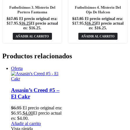
Futbolisimos 3. Misterio Del
Futbolisimos 4. Misterio Del
Portero Fantasma
Ojo De Halcon
$
17.95
El precio original era:
$
17.95
El precio original era:
$17.95.
$
16.25
El precio actual
$17.95.
$
16.25
El precio actual
es: $16.25.
es: $16.25.
AÑADIR AL CARRITO
AÑADIR AL CARRITO
Productos relacionados
 –
era:
ual