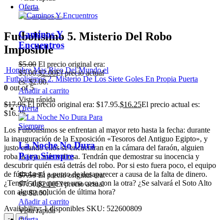
Futbolisimo 5. Misterio Del Robo
Imposible
era:
Hombre Mas Rico Del Mundo,el
ual
Futbolisimos 2. Misterio De Los Siete Goles En Propia Puerta
0
out of 5
$
17.95
El precio original era: $17.95.
$
16.25
El precio actual es:
$16.25.
Los Futbolísimos se enfrentan al mayor reto hasta la fecha: durante
la inauguración de la Exposición «Tesoros del Antiguo Egipto», y
justo cuando ellos se encuentran en la cámara del faraón, alguien
roba la joya más valiosa. Tendrán que demostrar su inocencia y
descubrir quién está detrás del robo. Por si esto fuera poco, el equipo
de fútbol está a punto de desaparecer a causa de la falta de dinero.
era:
¿Tendrá algo que ver una cosa con la otra? ¿Se salvará el Soto Alto
ual
con alguna solución de última hora?
Availability:
1 disponibles
SKU:
522600809
-
+