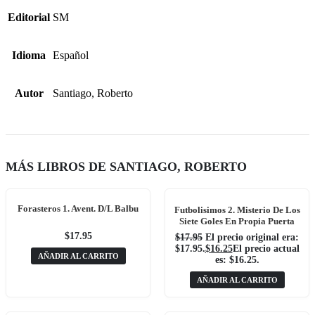
Editorial
SM
Idioma
Español
Autor
Santiago, Roberto
MÁS LIBROS DE SANTIAGO, ROBERTO
Forasteros 1. Avent. D/L Balbu
Futbolisimos 2. Misterio De Los
Siete Goles En Propia Puerta
$
17.95
$
17.95
El precio original era:
$17.95.
$
16.25
El precio actual
AÑADIR AL CARRITO
es: $16.25.
AÑADIR AL CARRITO