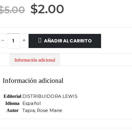
El
El
$
2.00
$
5.00
precio
precio
original
actual
era:
es:
AÑADIR AL CARRITO
$5.00.
$2.00.
Información adicional
Información adicional
DISTRIBUIDORA LEWIS
Editorial
Español
Idioma
Tapia, Rose Marie
Autor