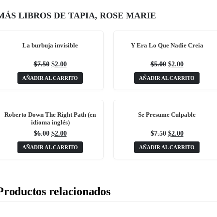
MÁS LIBROS DE TAPIA, ROSE MARIE
La burbuja invisible
Y Era Lo Que Nadie Creia
El
El
El
El
$
7.50
$
2.00
$
5.00
$
2.00
precio
precio
precio
precio
AÑADIR AL CARRITO
AÑADIR AL CARRITO
original
actual
original
actual
era:
es:
era:
es:
$7.50.
$2.00.
$5.00.
$2.00.
Roberto Down The Right Path (en
Se Presume Culpable
idioma inglés)
El
El
El
El
$
6.00
$
2.00
$
7.50
$
2.00
precio
precio
precio
precio
AÑADIR AL CARRITO
AÑADIR AL CARRITO
original
actual
original
actual
era:
es:
era:
es:
$6.00.
$2.00.
$7.50.
$2.00.
Productos relacionados