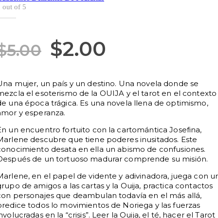
0
out of 5
El
El
$
2.00
$
5.00
precio
precio
original
actual
Una mujer, un país y un destino. Una novela donde se
mezcla el esoterismo de la OUIJA y el tarot en el contexto
era:
es:
de una época trágica. Es una novela llena de optimismo,
amor y esperanza.
$5.00.
$2.00.
En un encuentro fortuito con la cartomántica Josefina,
Marlene descubre que tiene poderes inusitados. Este
conocimiento desata en ella un abismo de confusiones.
Después de un tortuoso madurar comprende su misión.
Marlene, en el papel de vidente y adivinadora, juega con u
grupo de amigos a las cartas y la Ouija, practica contactos
con personajes que deambulan todavía en el más allá,
predice todos lo movimientos de Noriega y las fuerzas
nvolucradas en la “crisis”. Leer la Ouija, el té, hacer el Tarot