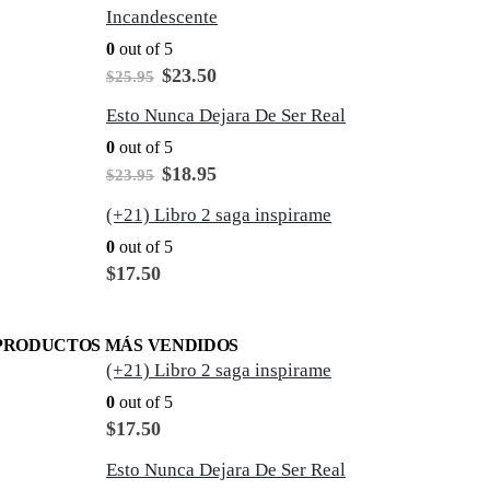
Incandescente
0
out of 5
El
El
$
23.50
$
25.95
precio
precio
original
actual
Esto Nunca Dejara De Ser Real
era:
es:
0
out of 5
$25.95.
$23.50.
El
El
$
18.95
$
23.95
precio
precio
original
actual
(+21) Libro 2 saga inspirame
era:
es:
0
out of 5
$23.95.
$18.95.
$
17.50
PRODUCTOS MÁS VENDIDOS
(+21) Libro 2 saga inspirame
0
out of 5
$
17.50
Esto Nunca Dejara De Ser Real