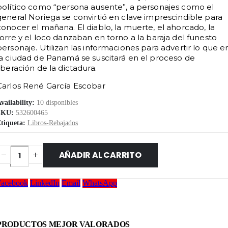
político como “persona ausente”, a personajes como el
general Noriega se convirtió en clave imprescindible para
conocer el mañana. El diablo, la muerte, el ahorcado, la
torre y el loco danzaban en torno a la baraja del funesto
personaje. Utilizan las informaciones para advertir lo que e
la ciudad de Panamá se suscitará en el proceso de
liberación de la dictadura.
Carlos René García Escobar
vailability:
10 disponibles
SKU:
532600465
tiqueta:
Libros-Rebajados
AÑADIR AL CARRITO
Facebook
LinkedIn
Email
WhatsApp
PRODUCTOS MEJOR VALORADOS