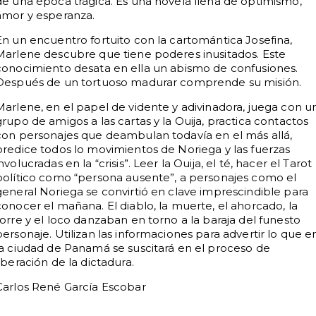
de una época trágica. Es una novela llena de optimismo,
amor y esperanza.
En un encuentro fortuito con la cartomántica Josefina,
Marlene descubre que tiene poderes inusitados. Este
conocimiento desata en ella un abismo de confusiones.
Después de un tortuoso madurar comprende su misión.
Marlene, en el papel de vidente y adivinadora, juega con u
grupo de amigos a las cartas y la Ouija, practica contactos
con personajes que deambulan todavía en el más allá,
predice todos lo movimientos de Noriega y las fuerzas
nvolucradas en la “crisis”. Leer la Ouija, el té, hacer el Tarot
político como “persona ausente”, a personajes como el
general Noriega se convirtió en clave imprescindible para
conocer el mañana. El diablo, la muerte, el ahorcado, la
torre y el loco danzaban en torno a la baraja del funesto
personaje. Utilizan las informaciones para advertir lo que e
la ciudad de Panamá se suscitará en el proceso de
liberación de la dictadura.
Carlos René García Escobar